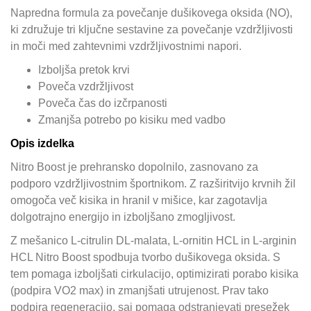
Napredna formula za povečanje dušikovega oksida (NO),
ki združuje tri ključne sestavine za povečanje vzdržljivosti
in moči med zahtevnimi vzdržljivostnimi napori.
Izboljša pretok krvi
Poveča vzdržljivost
Poveča čas do izčrpanosti
Zmanjša potrebo po kisiku med vadbo
Opis izdelka
Nitro Boost je prehransko dopolnilo, zasnovano za
podporo vzdržljivostnim športnikom. Z razširitvijo krvnih žil
omogoča več kisika in hranil v mišice, kar zagotavlja
dolgotrajno energijo in izboljšano zmogljivost.
Z mešanico L-citrulin DL-malata, L-ornitin HCL in L-arginin
HCL Nitro Boost spodbuja tvorbo dušikovega oksida. S
tem pomaga izboljšati cirkulacijo, optimizirati porabo kisika
(podpira VO2 max) in zmanjšati utrujenost. Prav tako
podpira regeneracijo, saj pomaga odstranjevati presežek