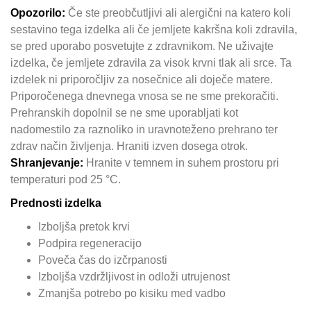
Opozorilo:
Če ste preobčutljivi ali alergični na katero koli
sestavino tega izdelka ali če jemljete kakršna koli zdravila,
se pred uporabo posvetujte z zdravnikom. Ne uživajte
izdelka, če jemljete zdravila za visok krvni tlak ali srce. Ta
izdelek ni priporočljiv za nosečnice ali doječe matere.
Priporočenega dnevnega vnosa se ne sme prekoračiti.
Prehranskih dopolnil se ne sme uporabljati kot
nadomestilo za raznoliko in uravnoteženo prehrano ter
zdrav način življenja. Hraniti izven dosega otrok.
Shranjevanje:
Hranite v temnem in suhem prostoru pri
temperaturi pod 25 °C.
Prednosti izdelka
Izboljša pretok krvi
Podpira regeneracijo
Poveča čas do izčrpanosti
Izboljša vzdržljivost in odloži utrujenost
Zmanjša potrebo po kisiku med vadbo