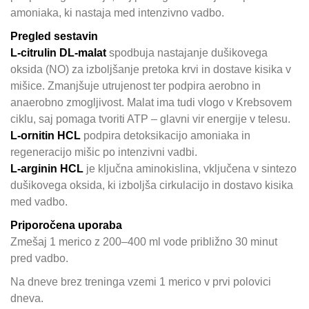
amoniaka, ki nastaja med intenzivno vadbo.
Pregled sestavin
L-citrulin DL-malat
spodbuja nastajanje dušikovega
oksida (NO) za izboljšanje pretoka krvi in dostave kisika v
mišice. Zmanjšuje utrujenost ter podpira aerobno in
anaerobno zmogljivost. Malat ima tudi vlogo v Krebsovem
ciklu, saj pomaga tvoriti ATP – glavni vir energije v telesu.
L-ornitin HCL
podpira detoksikacijo amoniaka in
regeneracijo mišic po intenzivni vadbi.
L-arginin HCL
je ključna aminokislina, vključena v sintezo
dušikovega oksida, ki izboljša cirkulacijo in dostavo kisika
med vadbo.
Priporočena uporaba
Zmešaj 1 merico z 200–400 ml vode približno 30 minut
pred vadbo.
Na dneve brez treninga vzemi 1 merico v prvi polovici
dneva.