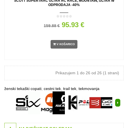
SCOTT SUPERTRAC ULTRA RC RACE, MOUNTAIN, ULTRA W
ODPRODAJA -40%
95.93 €
159.88 €
V KOŠARICO
Prikazujem 1 do 26 od 26 (1 strani)
ženski tekaški copati
,
cestni tek
,
trail tek
,
tekmovanja