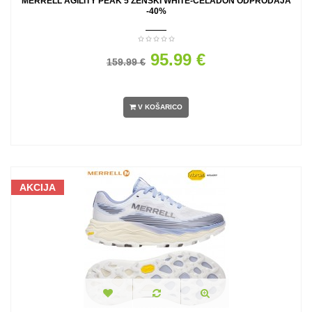
MERRELL AGILITY PEAK 5 ŽENSKI WHITE-CELADON ODPRODAJA
-40%
95.99 €
159.99 €
V KOŠARICO
AKCIJA