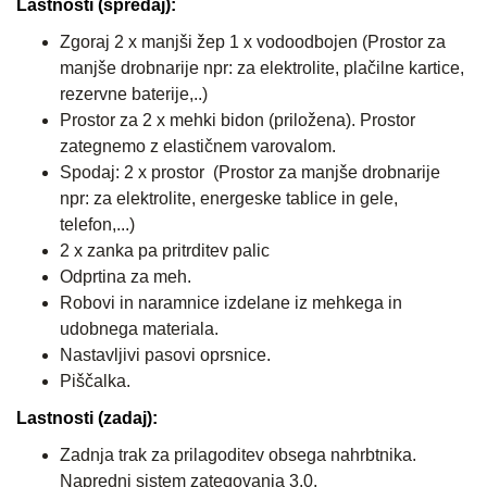
Lastnosti (spredaj):
Zgoraj 2 x manjši žep 1 x vodoodbojen (Prostor za
manjše drobnarije npr: za elektrolite, plačilne kartice,
rezervne baterije,..)
Prostor za 2 x mehki bidon (priložena). Prostor
zategnemo z elastičnem varovalom.
Spodaj: 2 x prostor (Prostor za manjše drobnarije
npr: za elektrolite, energeske tablice in gele,
telefon,...)
2 x zanka pa pritrditev palic
Odprtina za meh.
Robovi in naramnice izdelane iz mehkega in
udobnega materiala.
Nastavljivi pasovi oprsnice.
Piščalka.
Lastnosti (zadaj):
Zadnja trak za prilagoditev obsega nahrbtnika.
Napredni sistem zategovanja 3.0.