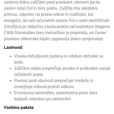
zaslona dobro zaščiten pred praskami, obenem pa bo
zaslon ostal čist in brez prahu. Zaščita ima oleofobni
premaz, odporen na prstne odtise in maščobo, kar
omogoča, da vaš računalnik ostane čist v vseh okoliščinah.
Združljiva je izključno s kolesarskim računalnikom Magene
C606 Namestitev brez mehurčkov je preprosta, pri čemer
posebno silikonsko lepilo zagotavlja dobro oprijemanje.
Lastnosti:
Visoka občutljivost zaslona in udoben občutek na
dotik.
Zaščitno steklo preprečuje praske in poškodbe zaradi
neželenih prask.
Premaz proti olju/vodi preprečuje madeže in
zmanjšuje vidnost prstnih odtisov.
Enostavna namestitev, samolepilna plast, brez
lepljivih ostankov po odstranitvi.
Vsebina paketa