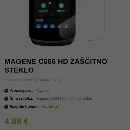
MAGENE C606 HD ZAŠČITNO
STEKLO
0 mnenj
|
Napiši mnenje
Proizvajalec:
Magene
Šifra izdelka:
Magene C606 HD zaščitno steklo
Razpoložljivost:
Na zalogi
4.88 €