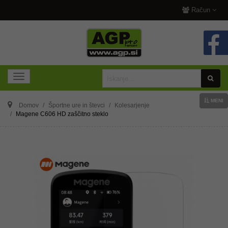
Račun
MENI
Domov
Športne ure in števci
Kolesarjenje
Magene C606 HD zaščitno steklo