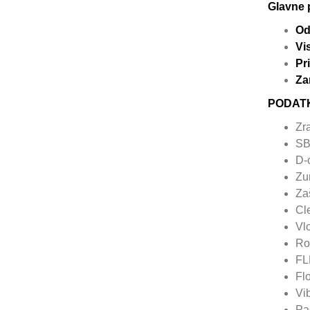
Glavne 
Od
Vi
Pr
Za
PODAT
Zr
SB
D-
Zu
Za
Cl
Vlo
Ro
FL
Fl
Vi
Pa