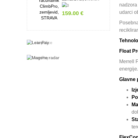
nadzora 
udarci o
159.00 €
Posebna 
reciklira
Tehnolo
Float P
Merrell 
energije
Glavne 
Iz
Po
Ma
dol
St
ter
FlexCon