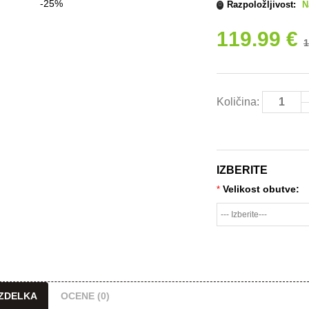
Razpoložljivost:
N
119.99 €
1
Količina:
IZBERITE
Velikost obutve:
*
IZDELKA
OCENE (0)