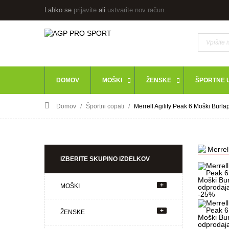
Lahko se
prijavite
ali
ustvarite nov račun
.
DOMOV
MOŠKI
ŽENSKE
ŠPORTNE U
Domov
Športni copati
Merrell Agility Peak 6 Moški Burl
IZBERITE SKUPINO IZDELKOV
AKCIJ
+
MOŠKI
+
ŽENSKE