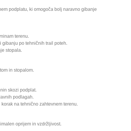
nem podplatu, ki omogoča bolj naravno gibanje
vninam terenu.
i gibanju po tehničnih trail poteh.
je stopala.
tom in stopalom.
nin skozi podplat.
eravnih podlagah.
 korak na tehnično zahtevnem terenu.
alen oprijem in vzdržljivost.