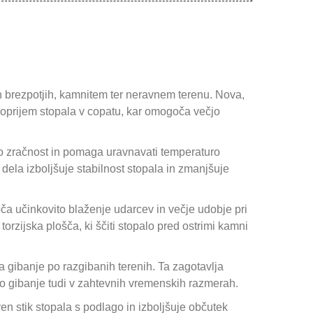
ih brezpotjih, kamnitem ter neravnem terenu. Nova,
ši oprijem stopala v copatu, kar omogoča večjo
čno zračnost in pomaga uravnavati temperaturo
ela izboljšuje stabilnost stopala in zmanjšuje
 učinkovito blaženje udarcev in večje udobje pri
zijska plošča, ki ščiti stopalo pred ostrimi kamni
 gibanje po razgibanih terenih. Ta zagotavlja
 gibanje tudi v zahtevnih vremenskih razmerah.
 stik stopala s podlago in izboljšuje občutek