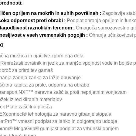
prednosti:
ličen oprijem na mokrih in suhih površinah :
Zagotavlja stab
soka odpornost proti obrabi :
Podplat ohranja oprijem in funkc
ilagodljivost raznolikim terenom :
Omogoča samozavestno giban
nesljivost v vseh vremenskih pogojih :
Ohranja učinkovitost p
KI
ačna mrežica in ojačitve zgornjega dela
R/mrežasti ovratnik in jezik za manjšo vpojnost vode in boljše p
obroč za pritrditev gamaš
nanja zadnja zanka za lažje obuvanje
ščitna kapica za prste, odporna na obrabo
eansport NXT™ naravna zaščita proti neprijetnim vonjavam
žek iz recikliranih materialov
ck Plate zaščitna plošča
EXconnect® tehnologija za naravno gibanje stopala
oatPro™ vmesni podplat za lahko in dolgotrajno udobje
bram® MegaGrip® gumijast podplat za vrhunski oprijem
dec (drop): 6 mm