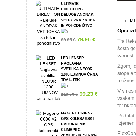
ULTIMATE
DIRECTION -
DELUGE ANORAK
VETROVKA ZA TEK
IZ
IN POHODNIŠTVO
Opis izd
79.96 €
99.95 €
Trail te
šesta ge
varnost 
LED LENSER
NAGLAVNA
Zgornji 
SVETILKA NEO9R
stopala 
1200 LUMNOV ČRNA
TRAIL TEK
možnost 
V vmesne
99.23 €
119.56 €
vsakem k
ter hkra
MAGENE C606 V2
Podplat 
GPS KOLESARSKI
izjemen 
RAČUNALNIK
CLIMBPRO,
FlexConn
ZEMLJEVID, STRAVA