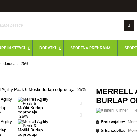
RE IN ŠTEVCI
DODATKI
ŠPORTNA PREHRANA
ŠPORT
ap odprodaja -25%
MERRELL A
A
BURLAP O
0 mnenj
|
N
Proizvajalec:
Merre
Šifra izdelka:
Merre