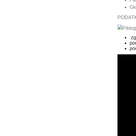
Gl
PODATK
zgo
pod
pod