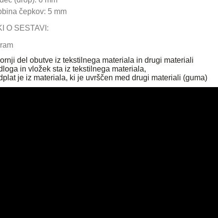
obina čepkov: 5 mm
I O SESTAVI:
rnji del obutve iz tekstilnega materiala in drugi materiali
loga in vložek sta iz tekstilnega materiala,
plat je iz materiala, ki je uvrščen med drugi materiali (guma)