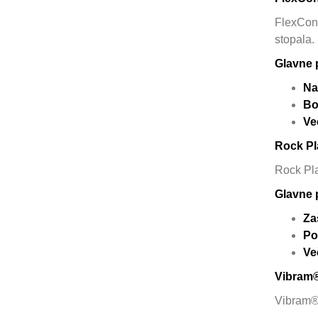
FlexConn
stopala.
Glavne 
Na
Bo
Ve
Rock Pla
Rock Pla
Glavne 
Za
Po
Ve
Vibram
Vibram® 