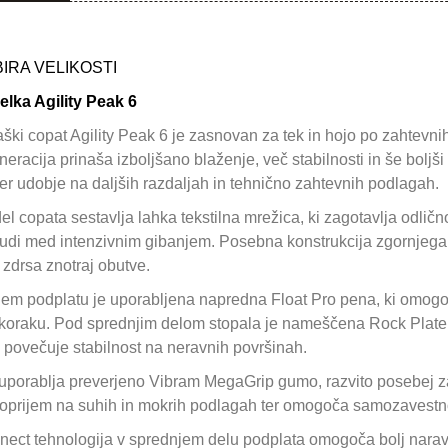
BIRA VELIKOSTI
elka Agility Peak 6
kaški copat Agility Peak 6 je zasnovan za tek in hojo po zahtevn
neracija prinaša izboljšano blaženje, več stabilnosti in še bolj
ter udobje na daljših razdaljah in tehnično zahtevnih podlagah.
del copata sestavlja lahka tekstilna mrežica, ki zagotavlja odli
tudi med intenzivnim gibanjem. Posebna konstrukcija zgornjega d
zdrsa znotraj obutve.
m podplatu je uporabljena napredna Float Pro pena, ki omogoča
oraku. Pod sprednjim delom stopala je nameščena Rock Plate tor
ti povečuje stabilnost na neravnih površinah.
uporablja preverjeno Vibram MegaGrip gumo, razvito posebej za
oprijem na suhih in mokrih podlagah ter omogoča samozavestno
ect tehnologija v sprednjem delu podplata omogoča bolj naraven