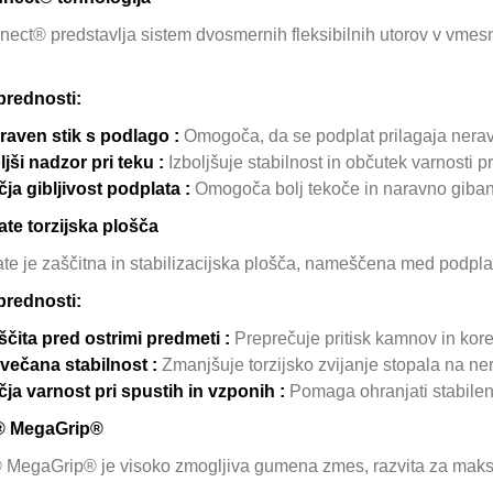
ect® predstavlja sistem dvosmernih fleksibilnih utorov v vmes
prednosti:
raven stik s podlago :
Omogoča, da se podplat prilagaja nera
ljši nadzor pri teku :
Izboljšuje stabilnost in občutek varnosti pr
čja gibljivost podplata :
Omogoča bolj tekoče in naravno giban
te torzijska plošča
te je zaščitna in stabilizacijska plošča, nameščena med podpla
prednosti:
ščita pred ostrimi predmeti :
Preprečuje pritisk kamnov in kore
večana stabilnost :
Zmanjšuje torzijsko zvijanje stopala na n
čja varnost pri spustih in vzponih :
Pomaga ohranjati stabilen
® MegaGrip®
MegaGrip® je visoko zmogljiva gumena zmes, razvita za maksim