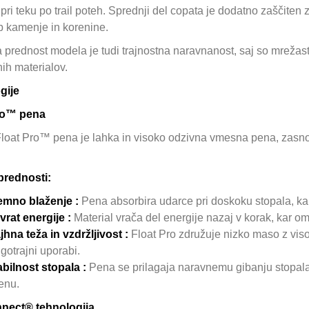
pri teku po trail poteh. Sprednji del copata je dodatno zaščiten z
b kamenje in korenine.
prednost modela je tudi trajnostna naravnanost, saj so mrežast
nih materialov.
gije
ro™ pena
Float Pro™ pena je lahka in visoko odzivna vmesna pena, zasno
.
prednosti:
jemno blaženje :
Pena absorbira udarce pri doskoku stopala, kar
vrat energije :
Material vrača del energije nazaj v korak, kar o
jhna teža in vzdržljivost :
Float Pro združuje nizko maso z visok
gotrajni uporabi.
abilnost stopala :
Pena se prilagaja naravnemu gibanju stopala
enu.
nect® tehnologija