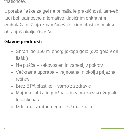
triatloncev.
Uporaba flaške za gel ne prinaša le praktičnosti, temveč
tudi bolj trajnostno alternativo klasičnim enkratnim
embalažam. Z njo zmanjšuješ količino plastike in hkrati
ohranjaš okolje čistejše.
Glavne prednosti
Shrani do 150 ml energijskega gela (dva gela v eni
flaški)
Ne pušča – kakovosten in zanesljiv pokrov
Večkratna uporaba – trajnostna in okolju prijazna
rešitev
Brez BPA plastike – varno za zdravje
Majhna, lahka in prožna – idealna za vsak žep ali
tekaški pas
Izdelana iz odpornega TPU materiala