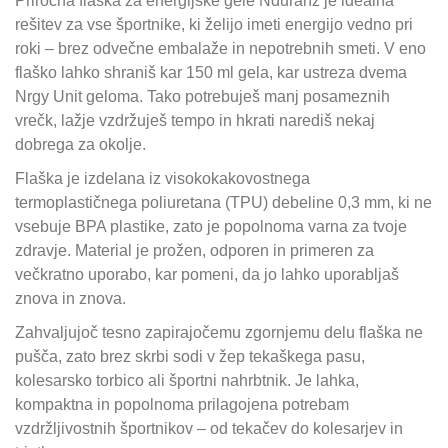
Priročna flaška za energijske gele Nduranz je idealna
rešitev za vse športnike, ki želijo imeti energijo vedno pri
roki – brez odvečne embalaže in nepotrebnih smeti. V eno
flaško lahko shraniš kar 150 ml gela, kar ustreza dvema
Nrgy Unit geloma. Tako potrebuješ manj posameznih
vrečk, lažje vzdržuješ tempo in hkrati narediš nekaj
dobrega za okolje.
Flaška je izdelana iz visokokakovostnega
termoplastičnega poliuretana (TPU) debeline 0,3 mm, ki ne
vsebuje BPA plastike, zato je popolnoma varna za tvoje
zdravje. Material je prožen, odporen in primeren za
večkratno uporabo, kar pomeni, da jo lahko uporabljaš
znova in znova.
Zahvaljujoč tesno zapirajočemu zgornjemu delu flaška ne
pušča, zato brez skrbi sodi v žep tekaškega pasu,
kolesarsko torbico ali športni nahrbtnik. Je lahka,
kompaktna in popolnoma prilagojena potrebam
vzdržljivostnih športnikov – od tekačev do kolesarjev in