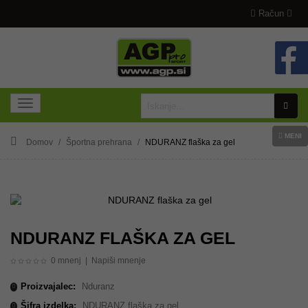
Račun
MENI
Domov
Športna prehrana
NDURANZ flaška za gel
NDURANZ FLAŠKA ZA GEL
0 mnenj
|
Napiši mnenje
Proizvajalec:
Nduranz
Šifra izdelka:
NDURANZ flaška za gel